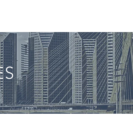
gos
Somos diferentes
Monte você mesmo
Q
ES